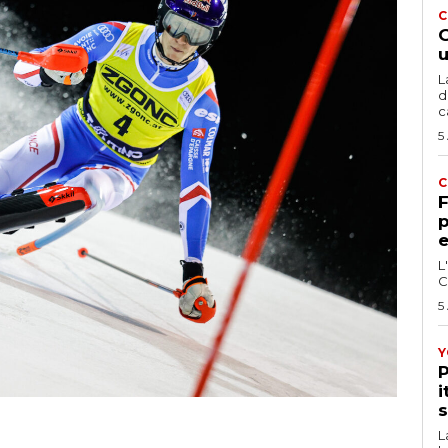
C
G
u
L
d
c
5
C
F
p
e
L
C
5
Y
P
i
s
L