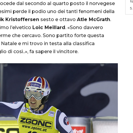
l
rocede dal secondo al quarto posto il norvegese
5
ntesimi perde il podio uno dei tanti fenomeni della
k Kristoffersen
sesto e ottavo
Atle McGrath
.
timo l’elvetico
Loic Meillard
. «Sono davvero
ferme che cercavo. Sono partito forte questa
atale e mi trovo in testa alla classifica
i così..», fa sapere il vincitore.