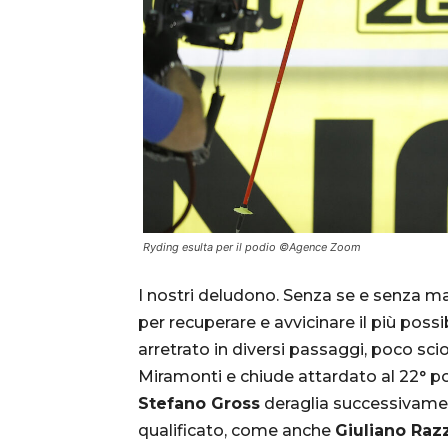
Ryding esulta per il podio ©Agence Zoom
I nostri deludono. Senza se e senza ma
per recuperare e avvicinare il più possib
arretrato in diversi passaggi, poco scio
Miramonti e chiude attardato al 22° po
Stefano Gross
deraglia successivame
qualificato, come anche
Giuliano Razz