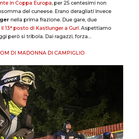
llante in Coppa Europa
, per 25 centesimi non
e insomma del cuneese. Erano deragliati invece
nger
nella prima frazione. Due gare, due
il 13° posto di Kastlunger a Gurl
. Aspettiamo
i però si tribola. Dai ragazzi, forza…
LOM DI MADONNA DI CAMPIGLIO