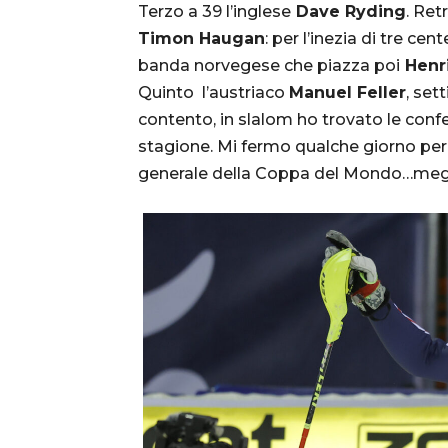
Terzo a 39 l’inglese
Dave Ryding
. Ret
Timon Haugan
: per l’inezia di tre ce
banda norvegese che piazza poi
Henri
Quinto l’austriaco
Manuel Feller
, set
contento, in slalom ho trovato le con
stagione. Mi fermo qualche giorno per N
generale della Coppa del Mondo…meglio d