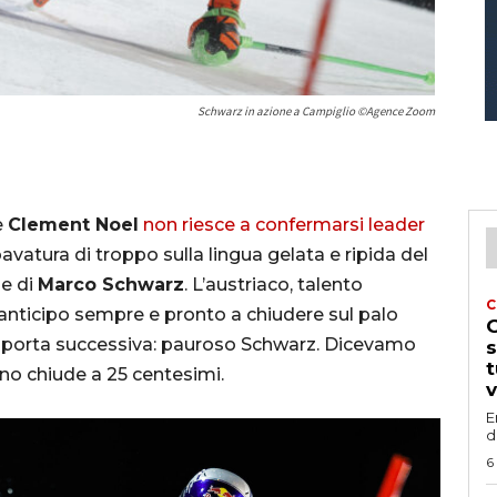
Schwarz in azione a Campiglio ©Agence Zoom
e
Clement Noel
non riesce a confermarsi leader
avatura di troppo sulla lingua gelata e ripida del
le di
Marco Schwarz
. L’austriaco, talento
C
n anticipo sempre e pronto a chiudere sul palo
G
a porta successiva: pauroso Schwarz. Dicevamo
s
t
ino chiude a 25 centesimi.
v
E
d
6