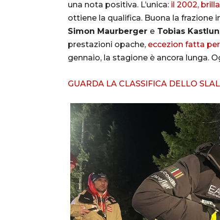
una nota positiva. L’unica:
il 2002, bri
ottiene la qualifica. Buona la frazion
Simon Maurberger
e
Tobias Kastlu
prestazioni opache,
eccezion fatta per 
gennaio, la stagione è ancora lunga. Ogg
GUARDA LA CLASSIFICA DELLO SLA