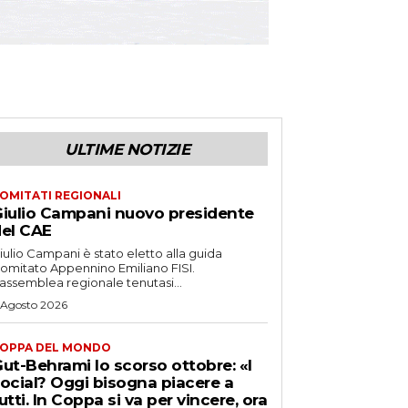
ULTIME NOTIZIE
OMITATI REGIONALI
iulio Campani nuovo presidente
el CAE
iulio Campani è stato eletto alla guida
omitato Appennino Emiliano FISI.
’assemblea regionale tenutasi...
 Agosto 2026
OPPA DEL MONDO
ut-Behrami lo scorso ottobre: «I
ocial? Oggi bisogna piacere a
utti. In Coppa si va per vincere, ora