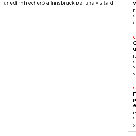
, lunedì mi recherò a Innsbruck per una visita di
v
E
d
6
C
G
u
L
d
c
5
C
F
p
e
L
C
5