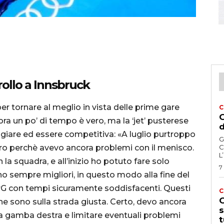
trollo a Innsbruck
er tornare al meglio in vista delle prime gare
C
G
ra un po’ di tempo è vero, ma la ‘jet’ pusterese
d
giare ed essere competitiva: «A luglio purtroppo
G
tro perchè avevo ancora problemi con il menisco.
C
L
 la squadra, e all’inizio ho potuto fare solo
7
no sempre migliori, in questo modo alla fine del
erG con tempi sicuramente soddisfacenti. Questi
C
G
he sono sulla strada giusta. Certo, devo ancora
s
la gamba destra e limitare eventuali problemi
t