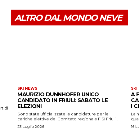
ALTRO DAL MONDO NEVE
SKI NEWS
SKI
MAURIZIO DUNNHOFER UNICO
A 
CANDIDATO IN FRIULI: SABATO LE
CA
ELEZIONI
I 
rt di
Sono state ufficializzate le candidature per le
La n
cariche elettive del Comitato regionale FISI Friuli...
qual
23 Luglio 2026
16 L