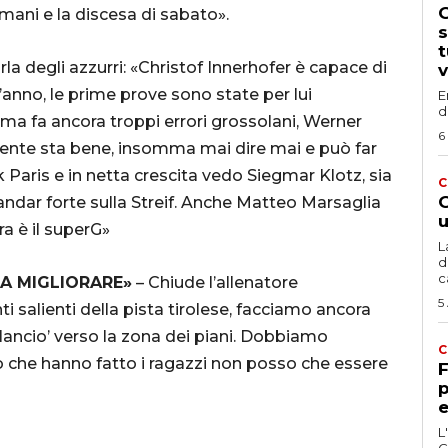
G
mani e la discesa di sabato».
s
t
arla degli azzurri: «Christof Innerhofer è capace di
v
’anno, le prime prove sono state per lui
E
d
, ma fa ancora troppi errori grossolani, Werner
6
mente sta bene, insomma mai dire mai e può far
aris e in netta crescita vedo Siegmar Klotz, sia
C
G
andar forte sulla Streif. Anche Matteo Marsaglia
u
ra è il superG»
L
d
c
DA MIGLIORARE»
– Chiude l’allenatore
5
i salienti della pista tirolese, facciamo ancora
 ‘lancio’ verso la zona dei piani. Dobbiamo
C
lo che hanno fatto i ragazzi non posso che essere
F
p
e
L
C