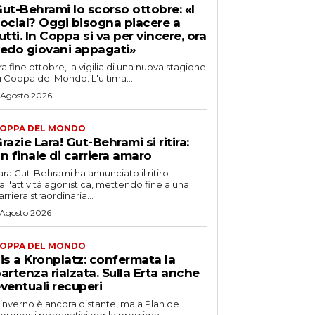
ut-Behrami lo scorso ottobre: «I
ocial? Oggi bisogna piacere a
utti. In Coppa si va per vincere, ora
edo giovani appagati»
ra fine ottobre, la vigilia di una nuova stagione
i Coppa del Mondo. L'ultima...
 Agosto 2026
OPPA DEL MONDO
razie Lara! Gut-Behrami si ritira:
n finale di carriera amaro
ara Gut-Behrami ha annunciato il ritiro
all'attività agonistica, mettendo fine a una
arriera straordinaria...
 Agosto 2026
OPPA DEL MONDO
is a Kronplatz: confermata la
artenza rialzata. Sulla Erta anche
ventuali recuperi
'inverno è ancora distante, ma a Plan de
orones i preparativi per la prossima...