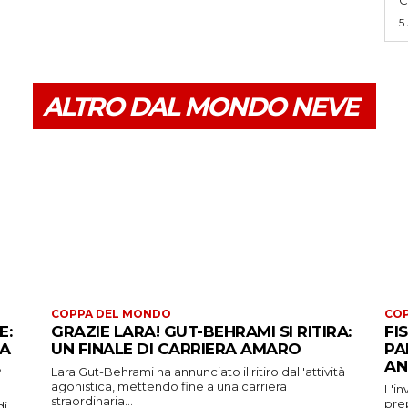
5
ALTRO DAL MONDO NEVE
COPPA DEL MONDO
CO
E:
GRAZIE LARA! GUT-BEHRAMI SI RITIRA:
FI
 A
UN FINALE DI CARRIERA AMARO
PA
AN
Lara Gut-Behrami ha annunciato il ritiro dall'attività
agonistica, mettendo fine a una carriera
L'in
straordinaria...
prep
di