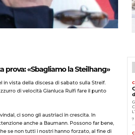
rza prova: «Sbagliamo la Steilhang»
n vista della discesa di sabato sulla Streif.
C
G
zurro di velocità Gianluca Rulfi fare il punto
d
G
C
L
ndal, ci sono gli austriaci in crescita. In
7
 attenzione anche a Baumann. Possono far bene,
se non tutti i nostri hanno forzato, al fine di
C