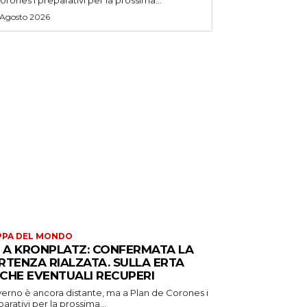
 Agosto 2026
PPA DEL MONDO
S A KRONPLATZ: CONFERMATA LA
RTENZA RIALZATA. SULLA ERTA
CHE EVENTUALI RECUPERI
verno è ancora distante, ma a Plan de Corones i
arativi per la prossima...