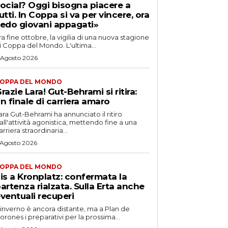
ocial? Oggi bisogna piacere a
utti. In Coppa si va per vincere, ora
edo giovani appagati»
ra fine ottobre, la vigilia di una nuova stagione
i Coppa del Mondo. L'ultima...
 Agosto 2026
OPPA DEL MONDO
razie Lara! Gut-Behrami si ritira:
n finale di carriera amaro
ara Gut-Behrami ha annunciato il ritiro
all'attività agonistica, mettendo fine a una
arriera straordinaria...
 Agosto 2026
OPPA DEL MONDO
is a Kronplatz: confermata la
artenza rialzata. Sulla Erta anche
ventuali recuperi
'inverno è ancora distante, ma a Plan de
orones i preparativi per la prossima...