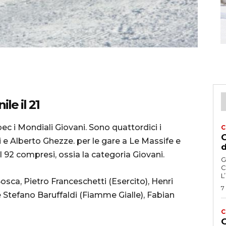
le il 21
ec i Mondiali Giovani. Sono quattordici i
C
G
i e Alberto Ghezze. per le gare a Le Massife e
d
e il 92 compresi, ossia la categoria Giovani.
G
C
L
sca, Pietro Franceschetti (Esercito), Henri
7
le Stefano Baruffaldi (Fiamme Gialle), Fabian
C
G