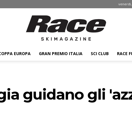
venerdì,
COPPA EUROPA
GRAN PREMIO ITALIA
SCI CLUB
RACE F
Race
a guidano gli 'azzu
ski