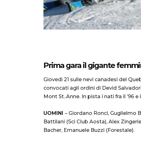
Prima gara il gigante femmini
Giovedì 21 sulle nevi canadesi del Queb
convocati agli ordini di Devid Salvador
Mont St..Anne. In pista i nati fra il ’96 
UOMINI
– Giordano Ronci, Guglielmo Bo
Battilani (Sci Club Aosta), Alex Zinger
Bacher, Emanuele Buzzi (Forestale).