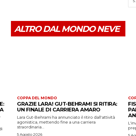
5
ALTRO DAL MONDO NEVE
COPPA DEL MONDO
CO
E:
GRAZIE LARA! GUT-BEHRAMI SI RITIRA:
FI
 A
UN FINALE DI CARRIERA AMARO
PA
AN
Lara Gut-Behrami ha annunciato il ritiro dall'attività
agonistica, mettendo fine a una carriera
L'in
straordinaria...
prep
di
5 Agosto 2026
5 Ag