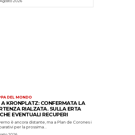
 Agosto 2026
PPA DEL MONDO
S A KRONPLATZ: CONFERMATA LA
RTENZA RIALZATA. SULLA ERTA
CHE EVENTUALI RECUPERI
verno è ancora distante, ma a Plan de Corones i
arativi per la prossima...
osto 2026