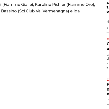
s
i (Fiamme Gialle), Karoline Pichler (Fiamme Oro),
t
 Bassino (Sci Club Val Vermenagna) e Ida
v
E
d
6
C
G
u
L
d
c
5
C
F
p
e
L
C