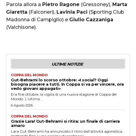
Parola allora a
Pietro Ragone
(Gressoney),
Marta
Giaretta
(Falconeri),
Lavinia Paci
(Sporting Club
Madonna di Campiglio) e
Giulio Cazzaniga
(Valchisone).
ULTIME NOTIZIE
COPPA DEL MONDO
Gut-Behrami lo scorso ottobre: «I social? Oggi
bisogna piacere a tutti. In Coppa si va per vincere, ora
vedo giovani appagati»
Era fine ottobre, la vigilia di una nuova stagione di Coppa del
Mondo. L'ultima...
6 Agosto 2026
COPPA DEL MONDO
Grazie Lara! Gut-Behrami si ritira: un finale di carriera
amaro
Lara Gut-Behrami ha annunciato il ritiro dall'attività agonistica,
mettendo fine a una carriera straordinaria...