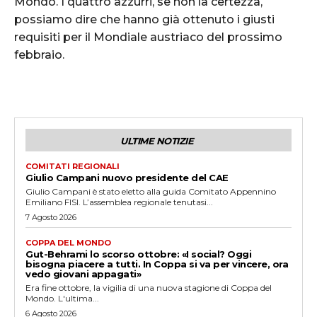
Mondo. I quattro azzurri, se non la certezza,
possiamo dire che hanno già ottenuto i giusti
requisiti per il Mondiale austriaco del prossimo
febbraio.
ULTIME NOTIZIE
COMITATI REGIONALI
Giulio Campani nuovo presidente del CAE
Giulio Campani è stato eletto alla guida Comitato Appennino
Emiliano FISI. L’assemblea regionale tenutasi...
7 Agosto 2026
COPPA DEL MONDO
Gut-Behrami lo scorso ottobre: «I social? Oggi
bisogna piacere a tutti. In Coppa si va per vincere, ora
vedo giovani appagati»
Era fine ottobre, la vigilia di una nuova stagione di Coppa del
Mondo. L'ultima...
6 Agosto 2026