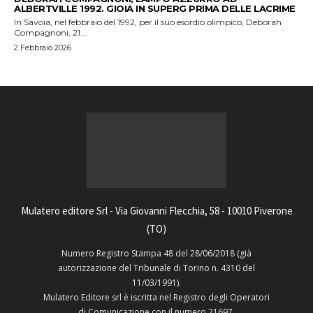
ALBERTVILLE 1992. GIOIA IN SUPERG PRIMA DELLE LACRIME
In Savoia, nel febbraio del 1992, per il suo esordio olimpico, Deborah
Compagnoni, 21...
2 Febbraio 2026
Mulatero editore Srl - Via Giovanni Flecchia, 58 - 10010 Piverone
(TO)
Numero Registro Stampa 48 del 28/06/2018 (già
autorizzazione del Tribunale di Torino n. 4310 del
11/03/1991).
Mulatero Editore srl è iscritta nel Registro degli Operatori
di Comunicazione con il numero 21697.