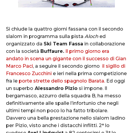
Si chiude la quattro giorni fassana con il secondo
slalom in programma sulla pista
Aloch
ed
organizzato da
Ski Team Fassa
in collaborazione
con la società
Buffaure.
Il primo giorno era
andato in scena un gigante con il successo di Gian
Marco Paci
, a seguire il secondo giorno
il sigillo di
Francesco Zucchini
e ieri nella prima competizione
fra le
porte strette dello spagnolo Barata.
Ed oggi
un superbo
Alessandro Pizio
si impone. Il
bergamasco, azzurro della squadra B, ha messo
definitivamente alle spalle l’infortunio che negli
ultimi tempi non poco lo ha fatto tribolare.
Davvero una bella prestazione nello slalom ladino
per Pizio, visto anche i distacchi inflitti. 2° lo
svedese
Axel Lindqvist
a 82 centesimi e 3° lo