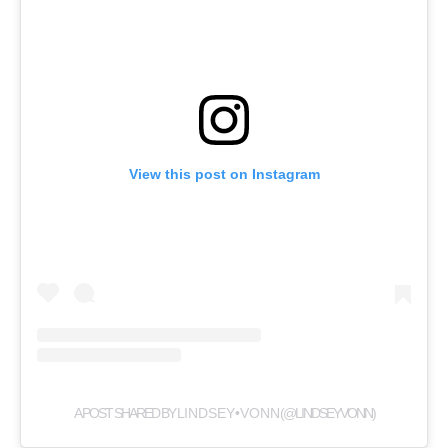
View this post on Instagram
A POST SHARED BY L I N D S E Y • V O N N (@LINDSEYVONN)