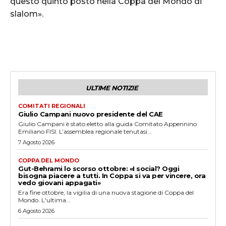
questo quinto posto nella Coppa del Mondo di
slalom».
ULTIME NOTIZIE
COMITATI REGIONALI
Giulio Campani nuovo presidente del CAE
Giulio Campani è stato eletto alla guida Comitato Appennino
Emiliano FISI. L’assemblea regionale tenutasi...
7 Agosto 2026
COPPA DEL MONDO
Gut-Behrami lo scorso ottobre: «I social? Oggi
bisogna piacere a tutti. In Coppa si va per vincere, ora
vedo giovani appagati»
Era fine ottobre, la vigilia di una nuova stagione di Coppa del
Mondo. L'ultima...
6 Agosto 2026