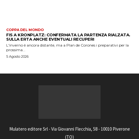
COPPA DEL MONDO
FIS A KRONPLATZ: CONFERMATA LA PARTENZA RIALZATA.
SULLA ERTA ANCHE EVENTUALI RECUPERI
L'inverno è ancora distante, ma a Plan de Corones i preparativi per la
prossima...
5 Agosto 2026
Mulatero editore Srl - Via Giovanni Flecchia, 58 - 10010 Piverone
(TO)