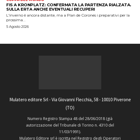
FIS A KRONPLATZ: CONFERMATA LA PARTENZA RIALZATA.
SULLA ERTA ANCHE EVENTUALI RECUPERI
L'inverno è ancora distante, ma a Plan de Corones i preparativi per la
prossima...
5 Agosto 2026
Mulatero editore Srl - Via Giovanni Flecchia, 58 - 10010 Piverone
(TO)
Numero Registro Stampa 48 del 28/06/2018 (già
autorizzazione del Tribunale di Torino n. 4310 del
11/03/1991).
Mulatero Editore srl è iscritta nel Registro degli Operatori