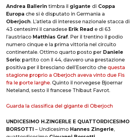
Andrea Ballerin
timbra il
gigante
di
Coppa
Europa
che si è disputato in Germania a
Oberjoch
. L’atleta di interesse nazionale stacca di
43 centesimi il canadese
Erik Read
e di 63
l’austriaco
Matthias Graf
. Per il trentino il podio
numero cinque e la prima vittoria nel circuito
continentale. Ottimo quarto posto per
Daniele
Sorio
: partito con il 44, davvero una prestazione
positiva per il bresciano dell’Esercito che
questa
stagione proprio a Oberjoch aveva vinto due Fis
fra le porte larghe.
Quinto il norvegese Bjoernar
Neteland, sesto il francese Thibaut Favrot.
Guarda la classifica del gigante di Oberjoch
UNDICESIMO H.ZINGERLE E QUATTORDICESIMO
BORSOTTI
– Undicesimo
Hannes Zingerle
,
quattordicesimo
Giovanni Borsotti
,