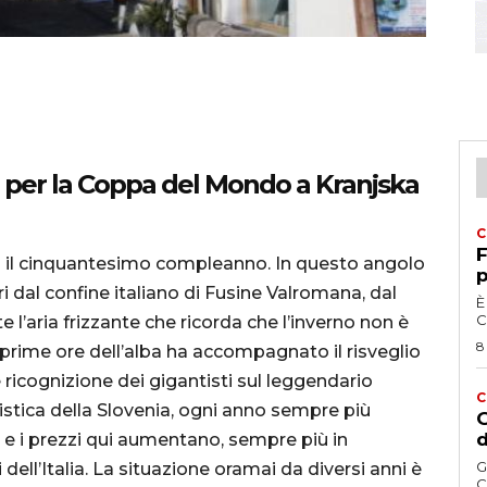
 per la Coppa del Mondo a Kranjska
C
F
ia il cinquantesimo compleanno. In questo angolo
p
 dal confine italiano di Fusine Valromana, dal
È
C
e l’aria frizzante che ricorda che l’inverno non è
8
 prime ore dell’alba ha accompagnato il risveglio
 ricognizione dei gigantisti sul leggendario
C
iistica della Slovenia, ogni anno sempre più
G
d
ni e i prezzi qui aumentano, sempre più in
G
ell’Italia. La situazione oramai da diversi anni è
C