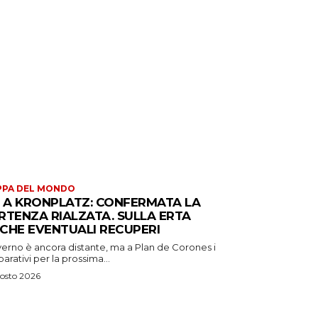
PPA DEL MONDO
S A KRONPLATZ: CONFERMATA LA
RTENZA RIALZATA. SULLA ERTA
CHE EVENTUALI RECUPERI
verno è ancora distante, ma a Plan de Corones i
arativi per la prossima...
osto 2026