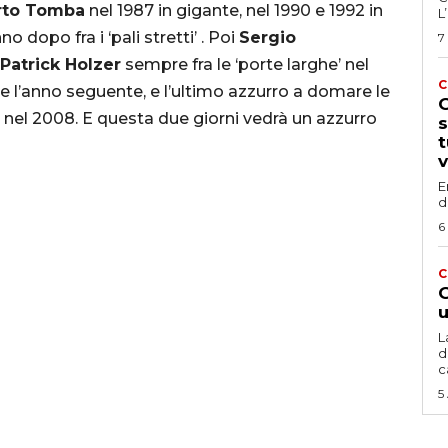
rto
Tomba
nel 1987 in gigante, nel 1990 e 1992 in
L
o dopo fra i ‘pali stretti’ . Poi
Sergio
7
Patrick Holzer
sempre fra le ‘porte larghe’ nel
C
e l’anno seguente, e l’ultimo azzurro a domare le
G
nel 2008. E questa due giorni vedrà un azzurro
s
t
v
E
d
6
C
G
u
L
d
c
5