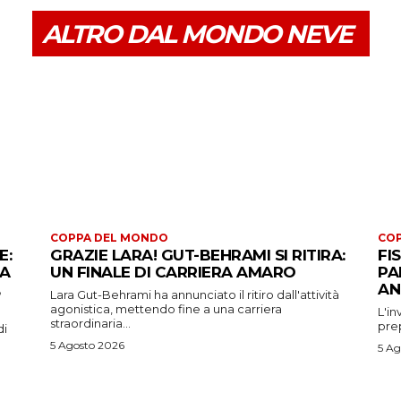
ALTRO DAL MONDO NEVE
COPPA DEL MONDO
CO
E:
GRAZIE LARA! GUT-BEHRAMI SI RITIRA:
FI
 A
UN FINALE DI CARRIERA AMARO
PA
AN
Lara Gut-Behrami ha annunciato il ritiro dall'attività
agonistica, mettendo fine a una carriera
L'in
straordinaria...
prep
di
5 Agosto 2026
5 Ag