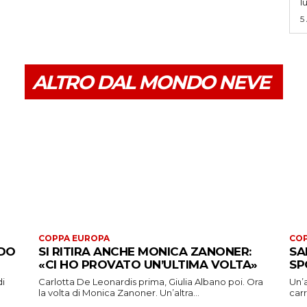
l
5
ALTRO DAL MONDO NEVE
COPPA EUROPA
COP
ADO
SI RITIRA ANCHE MONICA ZANONER:
SA
«CI HO PROVATO UN’ULTIMA VOLTA»
SP
di
Carlotta De Leonardis prima, Giulia Albano poi. Ora
Un’a
la volta di Monica Zanoner. Un’altra...
carr