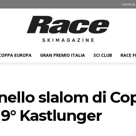
venerdì,
COPPA EUROPA
GRAN PREMIO ITALIA
SCI CLUB
RACE F
Race
nello slalom di C
ski
 9° Kastlunger