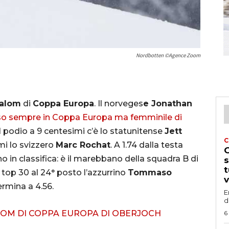
Nordbotten ©Agence Zoom
alom
di
Coppa Europa
. Il norveges
e Jonathan
o sempre in Coppa Europa ma femminile di
ul podio a 9 centesimi c’è lo statunitense
Jett
C
imi lo svizzero
Marc Rochat
. A 1.74 dalla testa
G
ano in classifica: è il marebbano della squadra B di
s
t
n top 30 al 24° posto l’azzurrino
Tommaso
v
termina a 4.56.
E
d
LOM DI COPPA EUROPA DI OBERJOCH
6