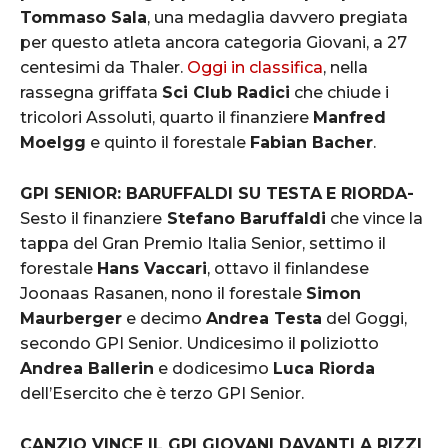
Tommaso Sala
, una medaglia davvero pregiata
per questo atleta ancora categoria Giovani, a 27
centesimi da Thaler.
Oggi in classifica
, nella
rassegna griffata
Sci Club Radici
che chiude i
tricolori Assoluti, quarto il finanziere
Manfred
Moelgg
e quinto il forestale
Fabian Bacher
.
GPI SENIOR: BARUFFALDI SU TESTA
E RIORDA-
Sesto il finanziere
Stefano Baruffaldi
che vince la
tappa del Gran Premio Italia Senior, settimo il
forestale
Hans Vaccari
, ottavo il finlandese
Joonaas Rasanen, nono il forestale
Simon
Maurberger
e decimo
Andrea Testa
del Goggi,
secondo GPI Senior. Undicesimo il poliziotto
Andrea Ballerin
e dodicesimo
Luca Riorda
dell’Esercito che è terzo GPI Senior.
CANZIO VINCE IL GPI GIOVANI DAVANTI A RIZZI