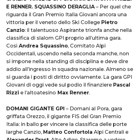
E RENNER. SQUASSINO DERAGLIA
– Per quel che
riguarda il Gran Premio Italia Giovani ancora una
vittoria per il veneto dello Ski College
Pietro
Canzio
: il talentuoso Aspirante trionfa anche nella
classifica di slalom GPI proprio all’ultima gara.
Così
Andrea Squassino
, Comitato Alpi
Occidentali, uscendo nella seconda manche, non
si impone nella standing di disciplina e deve dire
addio all’ingresso in squadra nazionale. Almeno se
si guarda i posti di diritto ovviamente. La gara GPI
Giovani di oggi vede sul podio il finanziere
Pascal
Rizzi
e l’altoatesino
Max Renner
.
DOMANI GIGANTE GPI
– Domani al Pora, gara
griffata Orezzo, il gigante FIS del Gran Premio
Italia: in ballo per vincere la classifica delle porte
larghe Canzio,
Matteo Confortola
Alpi Centrali e
Alexander Prast
, Alto Adige. Staremo a vedere…