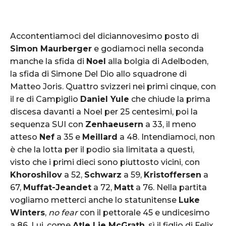
Accontentiamoci del diciannovesimo posto di
Simon Maurberger
e godiamoci nella seconda
manche la sfida di
Noel
alla bolgia di Adelboden,
la sfida di Simone Del Dio allo squadrone di
Matteo Joris. Quattro svizzeri nei primi cinque, con
il re di Campiglio
Daniel Yule
che chiude la prima
discesa davanti a Noel per 25 centesimi, poi la
sequenza SUI con
Zenhaeusern
a 33, il meno
atteso
Nef
a 35 e
Meillard
a 48. Intendiamoci, non
è che la lotta per il podio sia limitata a questi,
visto che i primi dieci sono piuttosto vicini, con
Khoroshilov
a 52,
Schwarz
a 59,
Kristoffersen
a
67,
Muffat-Jeandet
a 72,
Matt
a 76. Nella partita
vogliamo metterci anche lo statunitense
Luke
Winters
,
no fear
con il pettorale 45 e undicesimo
a 86. Lui, come
Atle Lie McGrath
, sì il figlio di Felix,