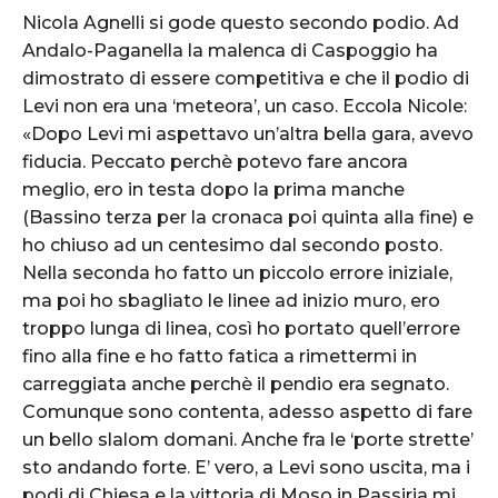
Nicola Agnelli si gode questo secondo podio. Ad
Andalo-Paganella la malenca di Caspoggio ha
dimostrato di essere competitiva e che il podio di
Levi non era una ‘meteora’, un caso. Eccola Nicole:
«Dopo Levi mi aspettavo un’altra bella gara, avevo
fiducia. Peccato perchè potevo fare ancora
meglio, ero in testa dopo la prima manche
(Bassino terza per la cronaca poi quinta alla fine) e
ho chiuso ad un centesimo dal secondo posto.
Nella seconda ho fatto un piccolo errore iniziale,
ma poi ho sbagliato le linee ad inizio muro, ero
troppo lunga di linea, così ho portato quell’errore
fino alla fine e ho fatto fatica a rimettermi in
carreggiata anche perchè il pendio era segnato.
Comunque sono contenta, adesso aspetto di fare
un bello slalom domani. Anche fra le ‘porte strette’
sto andando forte. E’ vero, a Levi sono uscita, ma i
podi di Chiesa e la vittoria di Moso in Passiria mi