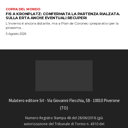
COPPA DEL MONDO
FIS A KRONPLATZ: CONFERMATA LA PARTENZA RIALZATA.
SULLA ERTA ANCHE EVENTUALI RECUPERI
L'inverno è ancora distante, ma a Plan de Corones i preparativi per la
prossima...
5 Agosto 2026
Mulatero editore Srl - Via Giovanni Flecchia, 58 - 10010 Piverone
(TO)
Numero Registro Stampa 48 del 28/06/2018 (già
autorizzazione del Tribunale di Torino n. 4310 del