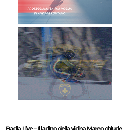
Badia Live – Il ladino della vicina Mareo chiude