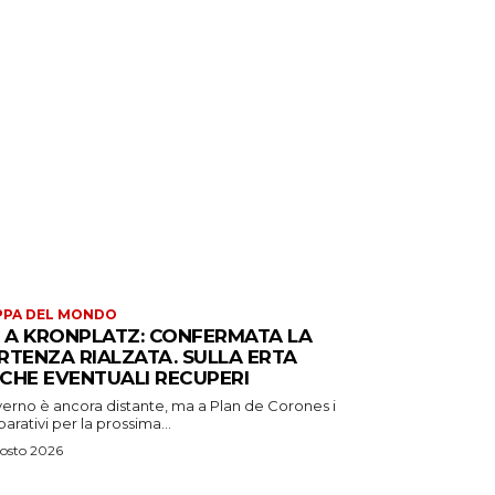
PPA DEL MONDO
S A KRONPLATZ: CONFERMATA LA
RTENZA RIALZATA. SULLA ERTA
CHE EVENTUALI RECUPERI
verno è ancora distante, ma a Plan de Corones i
arativi per la prossima...
osto 2026