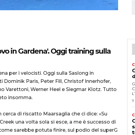
ovo in Gardena'. Oggi training sulla
C
G
a per i velocisti. Oggi sulla Saslong in
d
Dominik Paris, Peter Fill, Christof Innerhofer,
G
C
no Varettoni, Werner Heel e Siegmar Klotz. Tutto
L
pleto insomma.
7
n cerca di riscatto Maarsaglia che ci dice: «Su
C
G
 Creek una volta sola si esce, a me è successo di
s
come sarebbe potuta finire, sul podio del superG
t