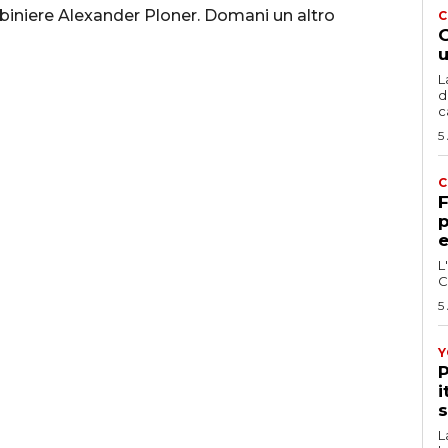
abiniere Alexander Ploner. Domani un altro
C
G
u
L
d
c
5
C
F
p
e
L
C
5
Y
P
i
s
L