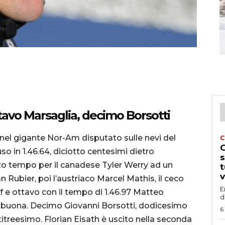
avo Marsaglia, decimo Borsotti
nel gigante Nor-Am disputato sulle nevi del
C
G
so in 1.46.64, diciotto centesimi dietro
s
rzo tempo per il canadese Tyler Werry ad un
t
v
Rubier, poi l’austriaco Marcel Mathis, il ceco
E
ff e ottavo con il tempo di 1.46.97 Matteo
d
e buona. Decimo Giovanni Borsotti, dodicesimo
6
itreesimo. Florian Eisath è uscito nella seconda