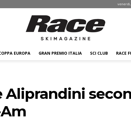
venerdì,
COPPA EUROPA
GRAN PREMIO ITALIA
SCI CLUB
RACE F
Race
 Aliprandini seco
ski
r-Am