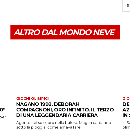
5
ALTRO DAL MONDO NEVE
GIOCHI OLIMPICI
GIO
NAGANO 1998. DEBORAH
DE
0”
COMPAGNONI, ORO INFINITO. IL TERZO
AZ
DI UNA LEGGENDARIA CARRIERA
IN
 per
Agento nel sole, oro nella bufera. Magari cantando
In S
sotto la pioggia, come amava fare...
oli