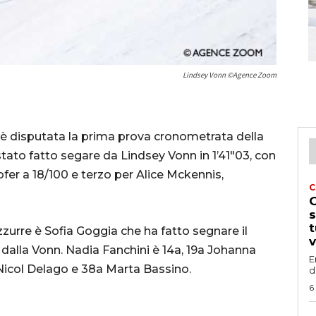
Lindsey Vonn ©Agence Zoom
i è disputata la prima prova cronometrata della
stato fatto segare da Lindsey Vonn in 1’41″03, con
 a 18/100 e terzo per Alice Mckennis,
C
G
s
t
zzurre è Sofia Goggia che ha fatto segnare il
v
dalla Vonn. Nadia Fanchini è 14a, 19a Johanna
E
Nicol Delago e 38a Marta Bassino.
d
6