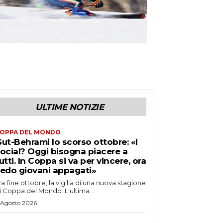
ULTIME NOTIZIE
OPPA DEL MONDO
ut-Behrami lo scorso ottobre: «I
ocial? Oggi bisogna piacere a
utti. In Coppa si va per vincere, ora
edo giovani appagati»
ra fine ottobre, la vigilia di una nuova stagione
i Coppa del Mondo. L'ultima...
 Agosto 2026