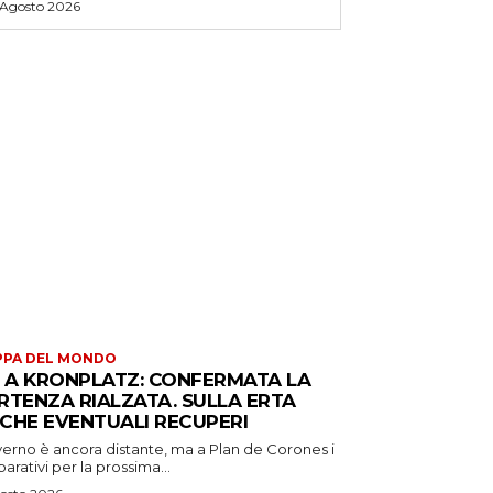
 Agosto 2026
PPA DEL MONDO
S A KRONPLATZ: CONFERMATA LA
RTENZA RIALZATA. SULLA ERTA
CHE EVENTUALI RECUPERI
verno è ancora distante, ma a Plan de Corones i
arativi per la prossima...