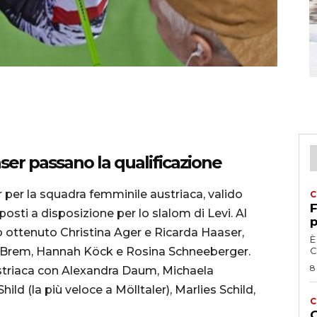
ser passano la qualificazione
r per la squadra femminile austriaca, valido
C
F
posti a disposizione per lo slalom di Levi. Al
p
no ottenuto Christina Ager e Ricarda Haaser,
È
a Brem, Hannah Köck e Rosina Schneeberger.
C
8
striaca con Alexandra Daum, Michaela
ld (la più veloce a Mölltaler), Marlies Schild,
C
G