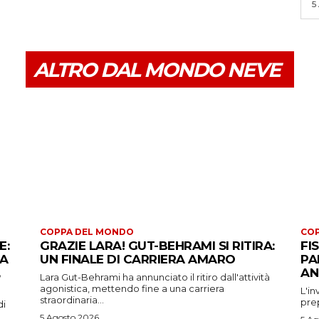
5
ALTRO DAL MONDO NEVE
COPPA DEL MONDO
CO
E:
GRAZIE LARA! GUT-BEHRAMI SI RITIRA:
FI
 A
UN FINALE DI CARRIERA AMARO
PA
AN
Lara Gut-Behrami ha annunciato il ritiro dall'attività
agonistica, mettendo fine a una carriera
L'in
straordinaria...
prep
di
5 Agosto 2026