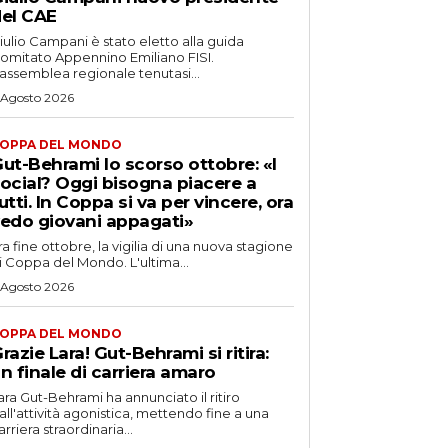
el CAE
iulio Campani è stato eletto alla guida
omitato Appennino Emiliano FISI.
’assemblea regionale tenutasi...
 Agosto 2026
OPPA DEL MONDO
ut-Behrami lo scorso ottobre: «I
ocial? Oggi bisogna piacere a
utti. In Coppa si va per vincere, ora
edo giovani appagati»
ra fine ottobre, la vigilia di una nuova stagione
i Coppa del Mondo. L'ultima...
 Agosto 2026
OPPA DEL MONDO
razie Lara! Gut-Behrami si ritira:
n finale di carriera amaro
ara Gut-Behrami ha annunciato il ritiro
all'attività agonistica, mettendo fine a una
arriera straordinaria...