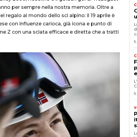
C
rranno per sempre nella nostra memoria. Oltre a
G
 regalo al mondo dello sci alpino: il 19 aprile è
u
e con influenze carioca, già icona e punto di
L
d
ne Z con una sciata efficace e diretta che a tratti
c
5
C
F
p
e
L
C
5
Y
P
i
s
L