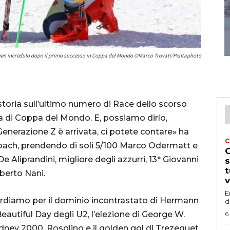
en incredulo dopo il primo successo in Coppa del Mondo ©Marco Trovati/Pentaphoto
storia sull’ultimo numero di Race dello scorso
ra di Coppa del Mondo. E, possiamo dirlo,
enerazione Z è arrivata, ci potete contare» ha
C
bach, prendendo di soli 5/100 Marco Odermatt e
G
 Aliprandini, migliore degli azzurri, 13° Giovanni
s
t
berto Nani.
v
E
icordiamo per il dominio incontrastato di Hermann
d
eautiful Day degli U2, l’elezione di George W.
6
dney 2000, Rosolino e il golden gol di Trezeguet