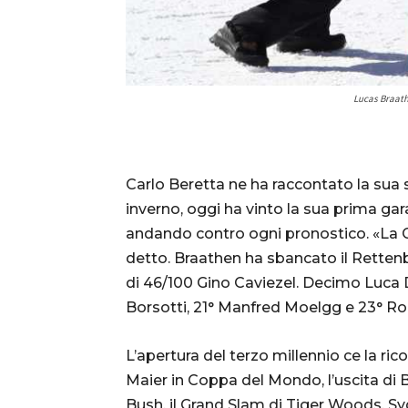
Lucas Braath
Carlo Beretta ne ha raccontato la sua 
inverno, oggi ha vinto la sua prima ga
andando contro ogni pronostico. «La G
detto. Braathen ha sbancato il Retten
di 46/100 Gino Caviezel. Decimo Luca De
Borsotti, 21° Manfred Moelgg e 23° Ro
L’apertura del terzo millennio ce la r
Maier in Coppa del Mondo, l’uscita di B
Bush, il Grand Slam di Tiger Woods, Sy