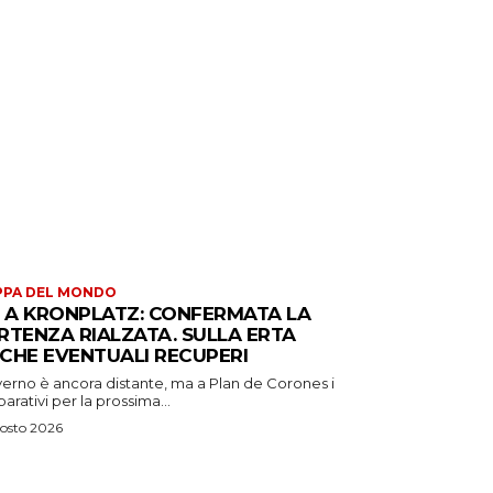
PPA DEL MONDO
S A KRONPLATZ: CONFERMATA LA
RTENZA RIALZATA. SULLA ERTA
CHE EVENTUALI RECUPERI
verno è ancora distante, ma a Plan de Corones i
arativi per la prossima...
osto 2026