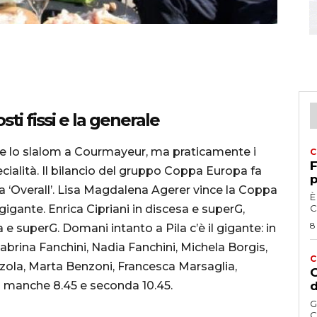
osti fissi e la generale
 e lo slalom a Courmayeur, ma praticamente i
C
F
pecialità. Il bilancio del gruppo Coppa Europa fa
p
opa ‘Overall’. Lisa Magdalena Agerer vince la Coppa
È
 gigante. Enrica Cipriani in discesa e superG,
C
8
e superG. Domani intanto a Pila c’è il gigante: in
Sabrina Fanchini, Nadia Fanchini, Michela Borgis,
C
zola, Marta Benzoni, Francesca Marsaglia,
G
ma manche 8.45 e seconda 10.45.
d
G
C