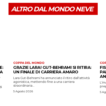
ALTRO DAL MONDO NEVE
COPPA DEL MONDO
CO
E:
GRAZIE LARA! GUT-BEHRAMI SI RITIRA:
FI
 A
UN FINALE DI CARRIERA AMARO
PA
AN
Lara Gut-Behrami ha annunciato il ritiro dall'attività
agonistica, mettendo fine a una carriera
L'in
straordinaria...
prep
di
5 Agosto 2026
5 Ag