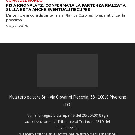
COPPA DEL MONDO
FIS A KRONPLATZ: CONFERMATA LA PARTENZA RIALZATA.
SULLA ERTA ANCHE EVENTUALI RECUPERI
L'inverno è ancora distante, ma a Plan de Corones i preparativi per la
prossima...
5 Agosto 2026
Mulatero editore Srl - Via Giovanni Flecchia, 58 - 10010 Piverone
(TO)
Numero Registro Stampa 48 del 28/06/2018 (già
autorizzazione del Tribunale di Torino n. 4310 del
11/03/1991).
Mulatero Editore srl è iscritta nel Registro degli Operatori