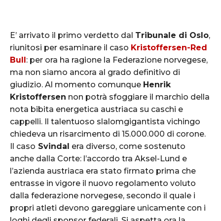
E’ arrivato il primo verdetto dal
Tribunale di Oslo
,
riunitosi per esaminare il caso
Kristoffersen-Red
Bull
: per ora ha ragione la Federazione norvegese,
ma non siamo ancora al grado definitivo di
giudizio. Al momento comunque
Henrik
Kristoffersen
non potrà sfoggiare il marchio della
nota bibita energetica austriaca su caschi e
cappelli. Il talentuoso slalomgigantista vichingo
chiedeva un risarcimento di 15.000.000 di corone.
Il caso
Svindal
era diverso, come sostenuto
anche dalla Corte: l’accordo tra Aksel-Lund e
l’azienda austriaca era stato firmato prima che
entrasse in vigore il nuovo regolamento voluto
dalla federazione norvegese, secondo il quale i
propri atleti devono gareggiare unicamente con i
loghi degli sponsor federali. Si aspetta ora la