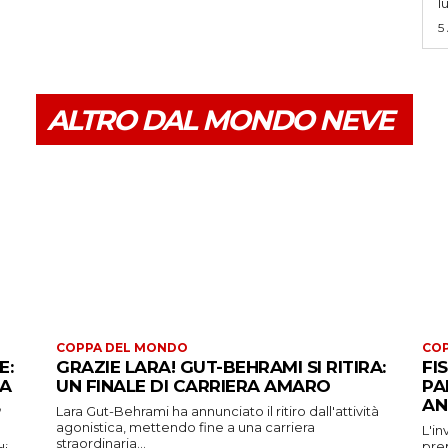
l
5
ALTRO DAL MONDO NEVE
COPPA DEL MONDO
CO
E:
GRAZIE LARA! GUT-BEHRAMI SI RITIRA:
FI
 A
UN FINALE DI CARRIERA AMARO
PA
AN
Lara Gut-Behrami ha annunciato il ritiro dall'attività
agonistica, mettendo fine a una carriera
L'in
straordinaria...
prep