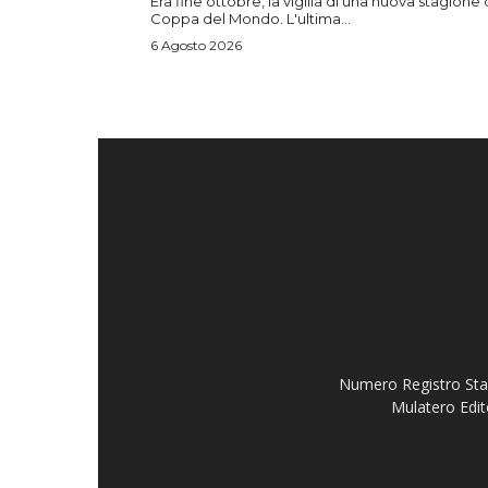
Era fine ottobre, la vigilia di una nuova stagione 
Coppa del Mondo. L'ultima...
6 Agosto 2026
Numero Registro Stam
Mulatero Edit