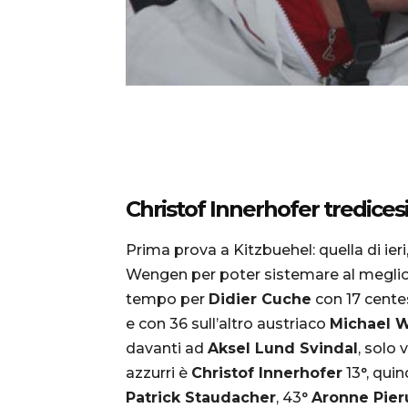
Christof Innerhofer tredice
Prima prova a Kitzbuehel: quella di ieri,
Wengen per poter sistemare al meglio la
tempo per
Didier Cuche
con 17 centes
e con 36 sull’altro austriaco
Michael 
davanti ad
Aksel Lund Svindal
, solo
azzurri è
Christof Innerhofer
13°, quin
Patrick Staudacher
, 43°
Aronne Pier