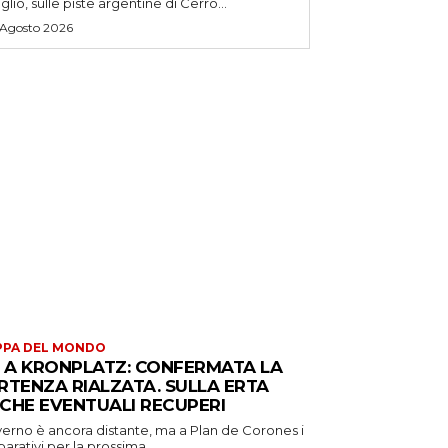
uglio, sulle piste argentine di Cerro...
 Agosto 2026
PPA DEL MONDO
S A KRONPLATZ: CONFERMATA LA
RTENZA RIALZATA. SULLA ERTA
CHE EVENTUALI RECUPERI
verno è ancora distante, ma a Plan de Corones i
arativi per la prossima...