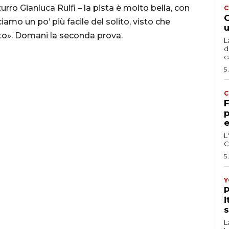
urro Gianluca Rulfi – la pista è molto bella, con
C
G
ciamo un po’ più facile del solito, visto che
u
to». Domani la seconda prova.
L
d
c
5
C
F
p
e
L
C
5
Y
P
i
s
L