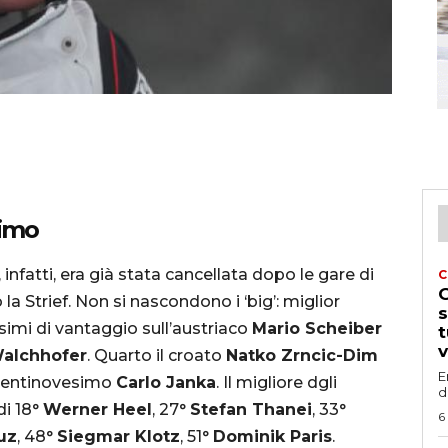
simo
 infatti, era già stata cancellata dopo le gare di
C
G
 Strief. Non si nascondono i ‘big’: miglior
s
imi di vantaggio sull’austriaco
Mario Scheiber
t
v
Walchhofer
. Quarto il croato
Natko Zrncic-Dim
E
 ventinovesimo
Carlo Janka
. Il migliore dgli
d
di 18°
Werner Heel
, 27°
Stefan Thanei
, 33°
6
uz
, 48°
Siegmar Klotz
, 51°
Dominik Paris
.