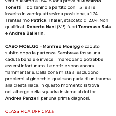
ventiduesimo a 1.64. Buona prova di
Riccardo
Tonetti
. Il bolzanino è partito con il 31 e si è
inserito in ventiquattresima posizione, a 1.74.
Trentesimo
Patrick Thaler
, staccato di 2.04. Non
qualificati
Roberto Nani
(31°), fuori
Tommaso Sala
e
Andrea Ballerin.
CASO MOELGG
–
Manfred Moelgg
è caduto
subito dopo la partenza. Sembrava fosse una
caduta banale e invece il marebbano potrebbe
essersi infortunato. Le notizie sono ancora
frammentarie. Dalla zona mista si escludono
problemi al ginocchio, qualcuno parla di un trauma
alla cresta iliaca. In questo momento si trova
nell’albergo della squadra insieme al dottor
Andrea Panzeri
per una prima diagnosi.
CLASSIFICA UFFICIALE