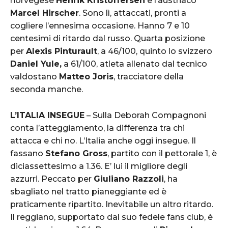
norvegese
Henrik Kristoffersen
e l’austriaco
Marcel Hirscher
. Sono lì, attaccati, pronti a
cogliere l’ennesima occasione. Hanno 7 e 10
centesimi di ritardo dal russo. Quarta posizione
per
Alexis Pinturault
, a 46/100, quinto lo svizzero
Daniel Yule,
a 61/100, atleta allenato dal tecnico
valdostano
Matteo Joris
, tracciatore della
seconda manche.
L’ITALIA INSEGUE
– Sulla Deborah Compagnoni
conta l’atteggiamento, la differenza tra chi
attacca e chi no. L’Italia anche oggi insegue. Il
fassano
Stefano Gross
, partito con il pettorale 1, è
diciassettesimo a 1.36. E’ lui il migliore degli
azzurri. Peccato per
Giuliano Razzoli
, ha
sbagliato nel tratto pianeggiante ed è
praticamente ripartito. Inevitabile un altro ritardo.
Il reggiano, supportato dal suo fedele fans club, è