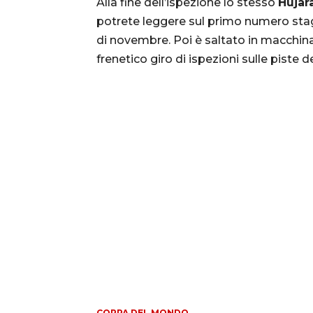
Alla fine dell’ispezione lo stesso
Hujar
potrete leggere sul primo numero stag
di novembre. Poi è saltato in macchina,
frenetico giro di ispezioni sulle piste
COPPA DEL MONDO