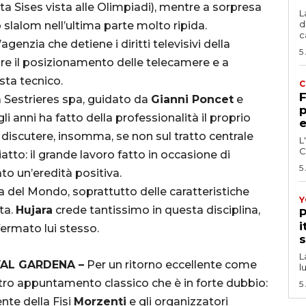
ta Sises vista alle Olimpiadi), mentre a sorpresa
L
d
lalom nell’ultima parte molto ripida.
c
 l’agenzia che detiene i diritti televisivi della
5
e il posizionamento delle telecamere e a
ista tecnico.
C
F
a Sestrieres spa, guidato da
Gianni Poncet
e
p
li anni ha fatto della professionalità il proprio
e
 discutere, insomma, se non sul tratto centrale
L
C
atto: il grande lavoro fatto in occasione di
5
to un’eredità positiva.
 del Mondo, soprattutto delle caratteristiche
Y
ta.
Hujara
crede tantissimo in questa disciplina,
P
i
nfermato lui stesso.
s
L
VAL GARDENA –
Per un ritorno eccellente come
l
altro appuntamento classico che è in forte dubbio:
5
ente della Fisi
Morzenti
e gli organizzatori