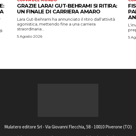
E:
GRAZIE LARA! GUT-BEHRAMI SI RITIRA:
FI
 A
UN FINALE DI CARRIERA AMARO
PA
AN
Lara Gut-Behrami ha annunciato il ritiro dall'attività
agonistica, mettendo fine a una carriera
L'in
straordinaria...
prep
di
5 Agosto 2026
5 Ag
Mulatero editore Srl - Via Giovanni Flecchia, 58 - 10010 Piverone (TO)