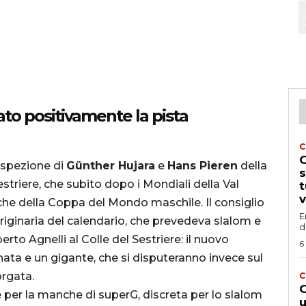
to positivamente la pista
C
G
ispezione di
Günther Hujara
e
Hans Pieren
della
s
striere, che subito dopo i Mondiali della Val
t
v
piche della Coppa del Mondo maschile. Il consiglio
E
riginaria del calendario, che prevedeva slalom e
d
erto Agnelli al Colle del Sestriere: il nuovo
6
 e un gigante, che si disputeranno invece sul
rgata.
C
G
 per la manche di superG, discreta per lo slalom
u