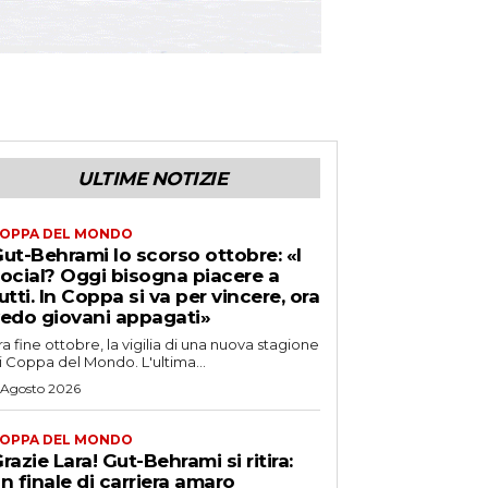
ULTIME NOTIZIE
OPPA DEL MONDO
ut-Behrami lo scorso ottobre: «I
ocial? Oggi bisogna piacere a
utti. In Coppa si va per vincere, ora
edo giovani appagati»
ra fine ottobre, la vigilia di una nuova stagione
i Coppa del Mondo. L'ultima...
 Agosto 2026
OPPA DEL MONDO
razie Lara! Gut-Behrami si ritira:
n finale di carriera amaro