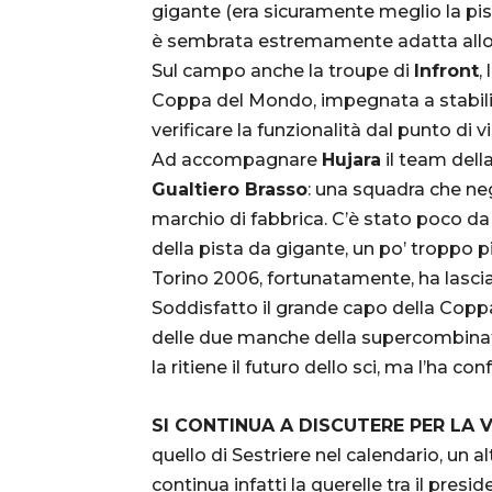
gigante (era sicuramente meglio la pis
è sembrata estremamente adatta allo s
Sul campo anche la troupe di
Infront
,
Coppa del Mondo, impegnata a stabilir
verificare la funzionalità dal punto di v
Ad accompagnare
Hujara
il team dell
Gualtiero Brasso
: una squadra che neg
marchio di fabbrica. C’è stato poco da
della pista da gigante, un po’ troppo pi
Torino 2006, fortunatamente, ha lascia
Soddisfatto il grande capo della Coppa
delle due manche della supercombina
la ritiene il futuro dello sci, ma l’ha co
SI CONTINUA A DISCUTERE PER LA 
quello di Sestriere nel calendario, un 
continua infatti la querelle tra il presid