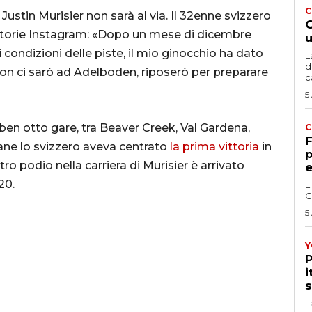
C
ustin Murisier non sarà al via. Il 32enne svizzero
G
e storie Instagram: «Dopo un mese di dicembre
u
 condizioni delle piste, il mio ginocchio ha dato
L
d
non ci sarò ad Adelboden, riposerò per preparare
c
5
ben otto gare, tra Beaver Creek, Val Gardena,
C
F
ane lo svizzero aveva centrato
la prima vittoria
in
p
ro podio nella carriera di Murisier è arrivato
e
20.
L
C
5
Y
P
i
s
L