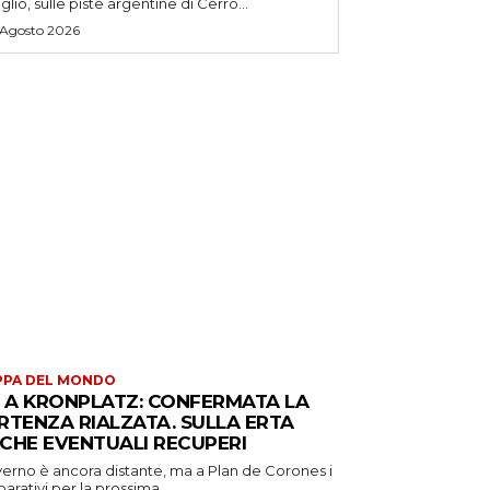
uglio, sulle piste argentine di Cerro...
 Agosto 2026
PPA DEL MONDO
S A KRONPLATZ: CONFERMATA LA
RTENZA RIALZATA. SULLA ERTA
CHE EVENTUALI RECUPERI
verno è ancora distante, ma a Plan de Corones i
arativi per la prossima...