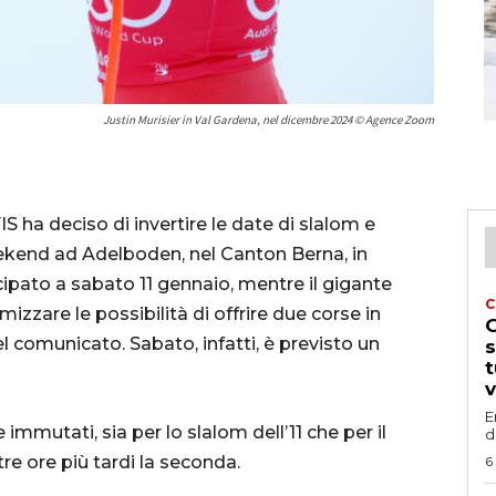
Justin Murisier in Val Gardena, nel dicembre 2024 © Agence Zoom
S ha deciso di invertire le date di slalom e
kend ad Adelboden, nel Canton Berna, in
cipato a sabato 11 gennaio, mentre il gigante
C
zzare le possibilità di offrire due corse in
G
nel comunicato. Sabato, infatti, è previsto un
s
t
v
E
immutati, sia per lo slalom dell’11 che per il
d
re ore più tardi la seconda.
6