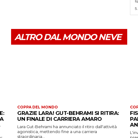
l
5
ALTRO DAL MONDO NEVE
COPPA DEL MONDO
CO
E:
GRAZIE LARA! GUT-BEHRAMI SI RITIRA:
FI
 A
UN FINALE DI CARRIERA AMARO
PA
AN
Lara Gut-Behrami ha annunciato il ritiro dall'attività
agonistica, mettendo fine a una carriera
L'in
straordinaria...
prep