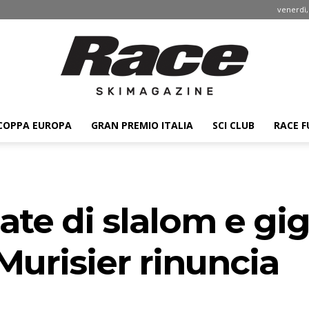
venerdì,
COPPA EUROPA
GRAN PREMIO ITALIA
SCI CLUB
RACE F
Race
date di slalom e gi
ski
urisier rinuncia