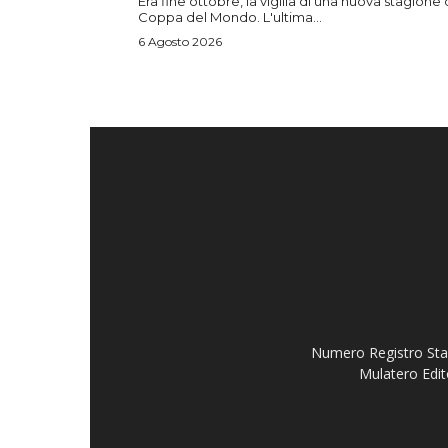
Era fine ottobre, la vigilia di una nuova stagione 
Coppa del Mondo. L'ultima...
6 Agosto 2026
Numero Registro Stam
Mulatero Edit