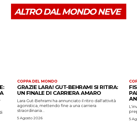
ALTRO DAL MONDO NEVE
COPPA DEL MONDO
CO
E:
GRAZIE LARA! GUT-BEHRAMI SI RITIRA:
FI
 A
UN FINALE DI CARRIERA AMARO
PA
AN
Lara Gut-Behrami ha annunciato il ritiro dall'attività
agonistica, mettendo fine a una carriera
L'in
straordinaria...
prep
di
5 Agosto 2026
5 Ag