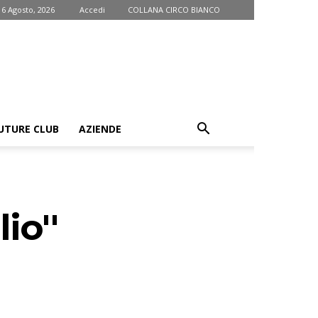
 6 Agosto, 2026
Accedi
COLLANA CIRCO BIANCO
UTURE CLUB
AZIENDE
io''