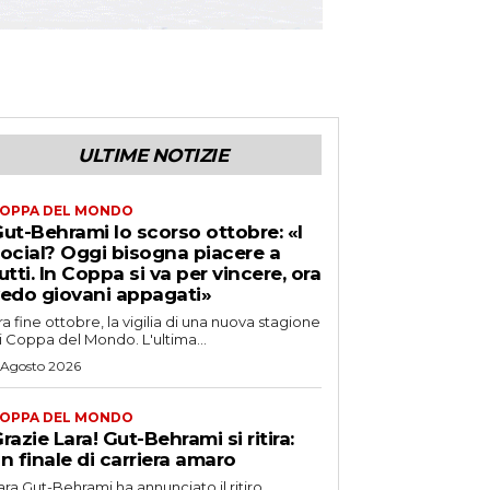
ULTIME NOTIZIE
OPPA DEL MONDO
ut-Behrami lo scorso ottobre: «I
ocial? Oggi bisogna piacere a
utti. In Coppa si va per vincere, ora
edo giovani appagati»
ra fine ottobre, la vigilia di una nuova stagione
i Coppa del Mondo. L'ultima...
 Agosto 2026
OPPA DEL MONDO
razie Lara! Gut-Behrami si ritira:
n finale di carriera amaro
ara Gut-Behrami ha annunciato il ritiro