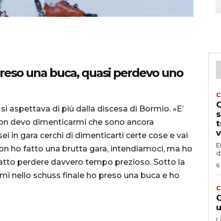
 preso una buca, quasi perdevo uno
C
G
si aspettava di più dalla discesa di Bormio. «E’
s
 non devo dimenticarmi che sono ancora
t
v
i in gara cerchi di dimenticarti certe cose e vai
E
Non ho fatto una brutta gara, intendiamoci, ma ho
d
fatto perdere davvero tempo prezioso. Sotto la
6
mi nello schuss finale ho preso una buca e ho
C
G
u
L