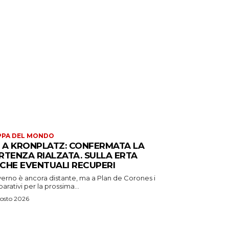
PPA DEL MONDO
S A KRONPLATZ: CONFERMATA LA
RTENZA RIALZATA. SULLA ERTA
CHE EVENTUALI RECUPERI
verno è ancora distante, ma a Plan de Corones i
arativi per la prossima...
osto 2026