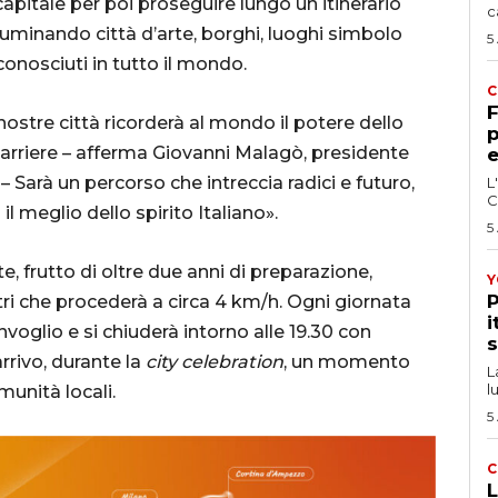
apitale per poi proseguire lungo un itinerario
c
illuminando città d’arte, borghi, luoghi simbolo
5
onosciuti in tutto il mondo.
C
F
ostre città ricorderà al mondo il potere dello
p
barriere – afferma Giovanni Malagò, presidente
e
Sarà un percorso che intreccia radici e futuro,
L
C
l meglio dello spirito Italiano».
5
 frutto di oltre due anni di preparazione,
Y
P
ri che procederà a circa 4 km/h. Ogni giornata
i
onvoglio e si chiuderà intorno alle 19.30 con
s
arrivo, durante la
city celebration
, un momento
L
l
unità locali.
5
C
L