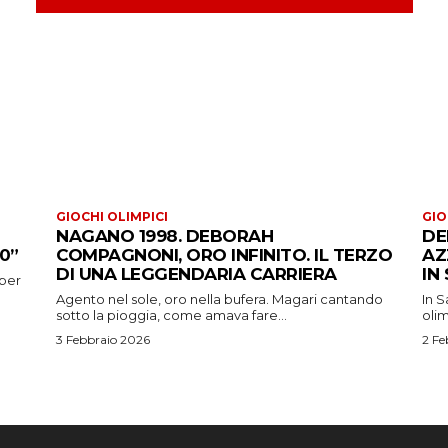
GIOCHI OLIMPICI
GIO
NAGANO 1998. DEBORAH
DE
0”
COMPAGNONI, ORO INFINITO. IL TERZO
AZ
DI UNA LEGGENDARIA CARRIERA
IN
 per
Agento nel sole, oro nella bufera. Magari cantando
In S
sotto la pioggia, come amava fare...
oli
3 Febbraio 2026
2 Fe