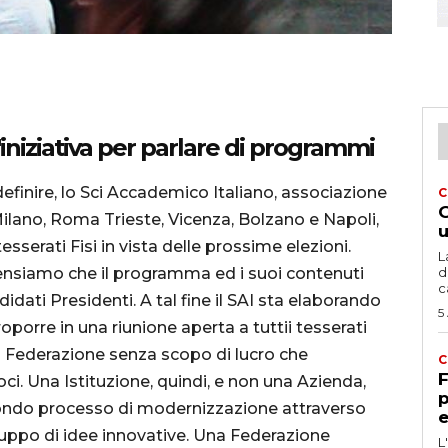
un'iniziativa per parlare di programmi
definire, lo Sci Accademico Italiano, associazione
C
G
ilano, Roma Trieste, Vicenza, Bolzano e Napoli,
u
tesserati Fisi in vista delle prossime elezioni.
L
Pensiamo che il programma ed i suoi contenuti
d
c
didati Presidenti. A tal fine il SAI sta elaborando
5
oporre in una riunione aperta a tuttii tesserati
a Federazione senza scopo di lucro che
C
F
 soci. Una Istituzione, quindi, e non una Azienda,
p
ondo processo di modernizzazione attraverso
e
iluppo di idee innovative. Una Federazione
L