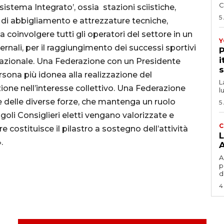
C
sistema Integrato’, ossia stazioni sciistiche,
5
ri di abbigliamento e attrezzature tecniche,
 a coinvolgere tutti gli operatori del settore in un
Y
ernali, per il raggiungimento dei successi sportivi
P
i
nazionale. Una Federazione con un Presidente
s
sona più idonea alla realizzazione del
L
one nell’interesse collettivo. Una Federazione
l
e delle diverse forze, che mantenga un ruolo
5
oli Consiglieri eletti vengano valorizzate e
C
 costituisce il pilastro a sostegno dell’attività
L
.
A
A
p
d
4