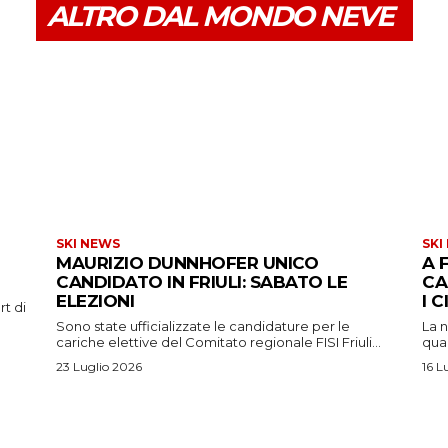
ALTRO DAL MONDO NEVE
SKI NEWS
SKI
MAURIZIO DUNNHOFER UNICO
A 
CANDIDATO IN FRIULI: SABATO LE
CA
ELEZIONI
I 
rt di
Sono state ufficializzate le candidature per le
La n
cariche elettive del Comitato regionale FISI Friuli...
qual
23 Luglio 2026
16 L