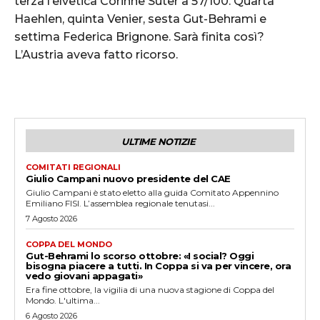
terza l’elvetica Corinne Suter a 57/100. Quarta
Haehlen, quinta Venier, sesta Gut-Behrami e
settima Federica Brignone. Sarà finita così?
L’Austria aveva fatto ricorso.
ULTIME NOTIZIE
COMITATI REGIONALI
Giulio Campani nuovo presidente del CAE
Giulio Campani è stato eletto alla guida Comitato Appennino
Emiliano FISI. L’assemblea regionale tenutasi...
7 Agosto 2026
COPPA DEL MONDO
Gut-Behrami lo scorso ottobre: «I social? Oggi
bisogna piacere a tutti. In Coppa si va per vincere, ora
vedo giovani appagati»
Era fine ottobre, la vigilia di una nuova stagione di Coppa del
Mondo. L'ultima...
6 Agosto 2026