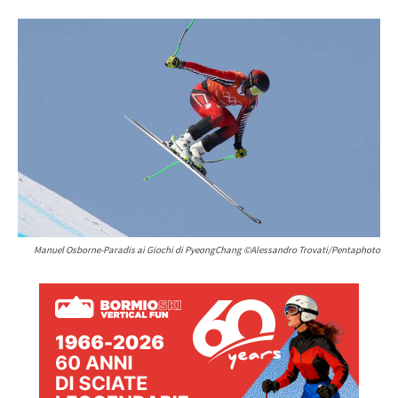
Manuel Osborne-Paradis ai Giochi di PyeongChang ©Alessandro Trovati/Pentaphoto