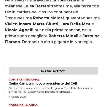
ventiseiesima la livignasca
Jole Galli
e la
milanese
Luisa Bertani
trentesima, alla terza top
ten in carriera nel circuito continentale.
Trentunesima
Roberta Melesi
, quarantaduesima
Vivien Insam
.
Marta Giunti, Lara Della Mea
e
Nicole Agnelli
out nella prima manche, nella
prima sono deragliate
Roberta Midali
e
Jasmine
Fiorano
. Domani un altro gigante in Norvegia.
ULTIME NOTIZIE
COMITATI REGIONALI
Giulio Campani nuovo presidente del CAE
Giulio Campani è stato eletto alla guida Comitato Appennino
Emiliano FISI. L’assemblea regionale tenutasi...
7 Agosto 2026
COPPA DEL MONDO