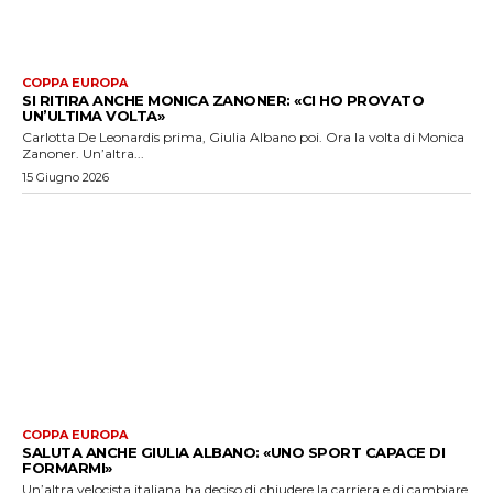
COPPA EUROPA
SI RITIRA ANCHE MONICA ZANONER: «CI HO PROVATO
UN’ULTIMA VOLTA»
Carlotta De Leonardis prima, Giulia Albano poi. Ora la volta di Monica
Zanoner. Un’altra...
15 Giugno 2026
COPPA EUROPA
SALUTA ANCHE GIULIA ALBANO: «UNO SPORT CAPACE DI
FORMARMI»
Un’altra velocista italiana ha deciso di chiudere la carriera e di cambiare