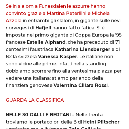
Se in slalom a Funesdalen le azzurre hanno
convinto grazie a Martina Peterliini e Michela
Azzola
in entrambi gli slalom, in gigante sulle nevi
norvegesi di
Hafjell
hanno fatto fatica. Si è
imposta nel primo gigante di Coppa Europa la ’95
francese
Estelle Alphand
, che ha preceduto di 71
centesimi l’austriaca
Katharina Liensberger
e di
82 la svizzera
Vanessa Kasper
. Le italiane non
sono vicine alle prime. Infatti nella standing
dobbiamo scorrere fino alla ventesima piazza per
vedere una italiana: stiamo parlando della
finanziera genovese
Valentina Cillara Ross
i.
GUARDA LA CLASSIFICA
NELLE 30 GALLI E BERTANI
– Nelle trenta
troviamo le portacolori della B di
Heini Pfitscher
: