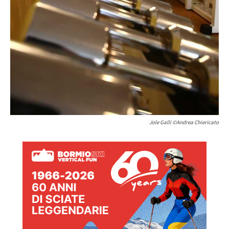
Jole Galli ©Andrea Chiericato