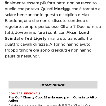
finalmente essere più fortunato, non ha raccolto
quello che poteva. Quindi
Moelgg
, che è tornato a
sciare bene anche in questa disciplina e Max
Blardone, uno che non si discute, continuo e
regolare, sempre pericoloso. Gli altri? Due nomi su
tutti, dovremmo fare i conti con
Aksel Lund
Svindal
e
Ted Ligety
, ma io sto tranquillo, ho
quattro cavalli di razza. A Torino hanno avuto
troppo timore ora sono cresciuti e non hanno
paura di nessuno”.
ULTIME NOTIZIE
COMITATI REGIONALI
Fisi Golf Charity Cup: 25 mila euro per il Comitato Alto
Adige
È stata ancora una volta un successo la FISI Golf Charity Cup,