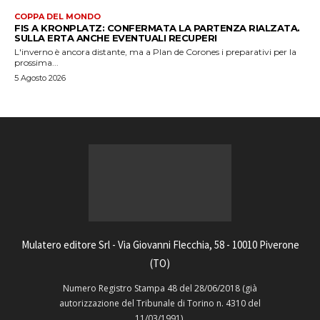
COPPA DEL MONDO
FIS A KRONPLATZ: CONFERMATA LA PARTENZA RIALZATA.
SULLA ERTA ANCHE EVENTUALI RECUPERI
L'inverno è ancora distante, ma a Plan de Corones i preparativi per la
prossima...
5 Agosto 2026
Mulatero editore Srl - Via Giovanni Flecchia, 58 - 10010 Piverone
(TO)
Numero Registro Stampa 48 del 28/06/2018 (già
autorizzazione del Tribunale di Torino n. 4310 del
11/03/1991).