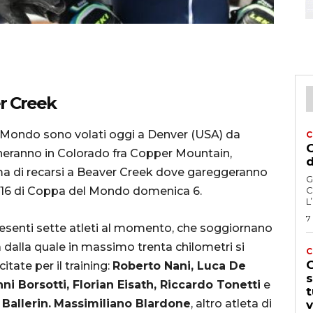
er Creek
el Mondo sono volati oggi a Denver (USA) da
C
G
leneranno in Colorado fra Copper Mountain,
d
ima di recarsi a Beaver Creek dove gareggeranno
G
016 di Coppa del Mondo domenica 6.
C
L
7
senti sette atleti al momento, che soggiornano
à dalla quale in massimo trenta chilometri si
C
G
tate per il training:
Roberto Nani, Luca De
s
i Borsotti, Florian Eisath, Riccardo Tonetti
e
t
Ballerin.
Massimiliano Blardone
, altro atleta di
v