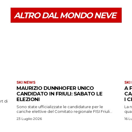
ALTRO DAL MONDO NEVE
SKI NEWS
SKI
MAURIZIO DUNNHOFER UNICO
A 
CANDIDATO IN FRIULI: SABATO LE
CA
ELEZIONI
I 
rt di
Sono state ufficializzate le candidature per le
La n
cariche elettive del Comitato regionale FISI Friuli...
qual
23 Luglio 2026
16 L