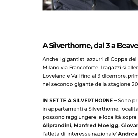
A Silverthorne, dal 3 a Beav
Anche i gigantisti azzurri di Coppa d
Milano via Francoforte. I ragazzi si al
Loveland e Vail fino al 3 dicembre, pr
nel secondo gigante della stagione 2
IN SETTE A SILVERTHORNE –
Sono pre
in appartamenti a Silverthorne, localit
possono raggiungere le località sopra ci
Aliprandini, Manfred Moelgg, Giovann
l’atleta di ‘interesse nazionale’
Andrea 