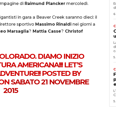
compagine di
Raimund Plancker
mercoledì.
E
d
6
igantisti in gara a Beaver Creek saranno dieci: il
direttore sportivo
Massimo Rinaldi
nei giorni a
C
G
eo Marsaglia
?
Mattia Casse
?
Christof
u
L
d
c
OLORADO. DIAMO INIZIO
5
URA AMERICANA!!! LET’S
C
DVENTURE!! POSTED BY
F
p
ON
SABATO 21 NOVEMBRE
e
2015
L
C
5