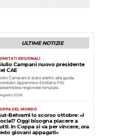
ULTIME NOTIZIE
OMITATI REGIONALI
iulio Campani nuovo presidente
el CAE
iulio Campani è stato eletto alla guida
omitato Appennino Emiliano FISI.
’assemblea regionale tenutasi...
 Agosto 2026
OPPA DEL MONDO
ut-Behrami lo scorso ottobre: «I
ocial? Oggi bisogna piacere a
utti. In Coppa si va per vincere, ora
edo giovani appagati»