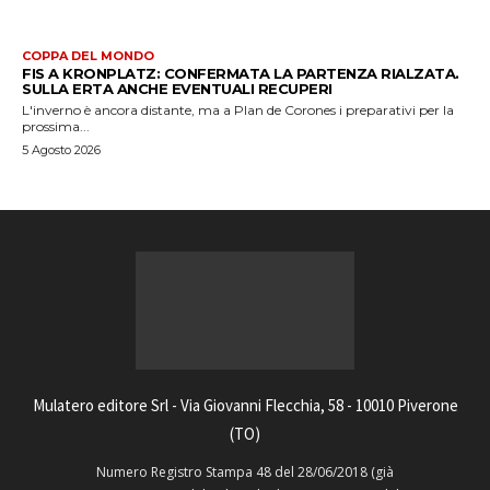
COPPA DEL MONDO
FIS A KRONPLATZ: CONFERMATA LA PARTENZA RIALZATA.
SULLA ERTA ANCHE EVENTUALI RECUPERI
L'inverno è ancora distante, ma a Plan de Corones i preparativi per la
prossima...
5 Agosto 2026
Mulatero editore Srl - Via Giovanni Flecchia, 58 - 10010 Piverone
(TO)
Numero Registro Stampa 48 del 28/06/2018 (già