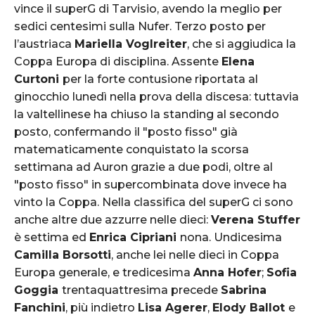
vince il superG di Tarvisio, avendo la meglio per
sedici centesimi sulla Nufer. Terzo posto per
l’austriaca
Mariella Voglreiter
, che si aggiudica la
Coppa Europa di disciplina. Assente
Elena
Curtoni
per la forte contusione riportata al
ginocchio lunedì nella prova della discesa: tuttavia
la valtellinese ha chiuso la standing al secondo
posto, confermando il "posto fisso" già
matematicamente conquistato la scorsa
settimana ad Auron grazie a due podi, oltre al
"posto fisso" in supercombinata dove invece ha
vinto la Coppa. Nella classifica del superG ci sono
anche altre due azzurre nelle dieci:
Verena Stuffer
è settima ed
Enrica Cipriani
nona. Undicesima
Camilla Borsotti
, anche lei nelle dieci in Coppa
Europa generale, e tredicesima
Anna Hofer
;
Sofia
Goggia
trentaquattresima precede
Sabrina
Fanchini
, più indietro
Lisa Agerer
,
Elody Ballot
e