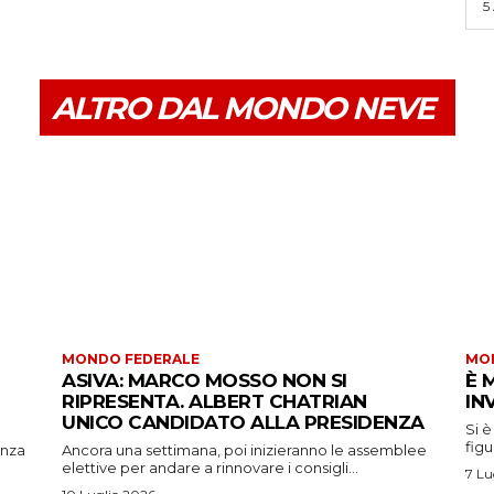
5
ALTRO DAL MONDO NEVE
MONDO FEDERALE
MO
ASIVA: MARCO MOSSO NON SI
È 
RIPRESENTA. ALBERT CHATRIAN
IN
UNICO CANDIDATO ALLA PRESIDENZA
Si è
figu
enza
Ancora una settimana, poi inizieranno le assemblee
elettive per andare a rinnovare i consigli...
7 Lu