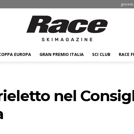
giovedì,
COPPA EUROPA
GRAN PREMIO ITALIA
SCI CLUB
RACE F
Race
ieletto nel Consigli
ski
a