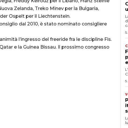
ia, Freddy Keirouz per il Libano, Franz Steinle
G
Nuova Zelanda, Treko Minev per la Bulgaria,
u
der Ospelt per il Liechtenstein.
L
d
siglio dal 2010, è stato nominato consigliere
c
5
nimità l’ingresso del freeride fra le discipline Fis.
C
il Qatar e la Guinea Bissau. Il prossimo congresso
F
p
e
L
C
5
Y
P
i
s
L
l