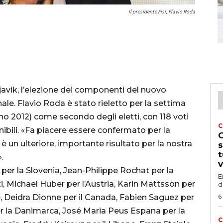
Il presidente Fisi, Flavio Roda
avik, l’elezione dei componenti del nuovo
ale. Flavio Roda è stato rieletto per la settima
no 2012) come secondo degli eletti, con 118 voti
C
onibili. «Fa piacere essere confermato per la
G
è un ulteriore, importante risultato per la nostra
s
t
.
v
er la Slovenia, Jean-Philippe Rochat per la
E
ti, Michael Huber per l’Austria, Karin Mattsson per
d
e, Deidra Dionne per il Canada, Fabien Saguez per
6
r la Danimarca, José Maria Peus Espana per la
C