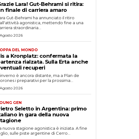
razie Lara! Gut-Behrami si ritira:
n finale di carriera amaro
ara Gut-Behrami ha annunciato il ritiro
all'attività agonistica, mettendo fine a una
arriera straordinaria...
 Agosto 2026
OPPA DEL MONDO
is a Kronplatz: confermata la
artenza rialzata. Sulla Erta anche
ventuali recuperi
'inverno è ancora distante, ma a Plan de
orones i preparativi per la prossima...
 Agosto 2026
OUNG GEN
ietro Seletto in Argentina: primo
taliano in gara della nuova
tagione
a nuova stagione agonistica è iniziata. A fine
uglio, sulle piste argentine di Cerro...