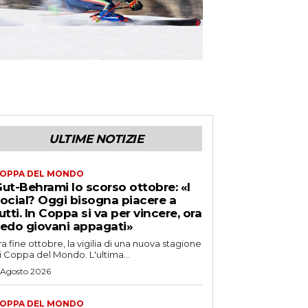
ULTIME NOTIZIE
OPPA DEL MONDO
ut-Behrami lo scorso ottobre: «I
ocial? Oggi bisogna piacere a
utti. In Coppa si va per vincere, ora
edo giovani appagati»
ra fine ottobre, la vigilia di una nuova stagione
i Coppa del Mondo. L'ultima...
 Agosto 2026
OPPA DEL MONDO