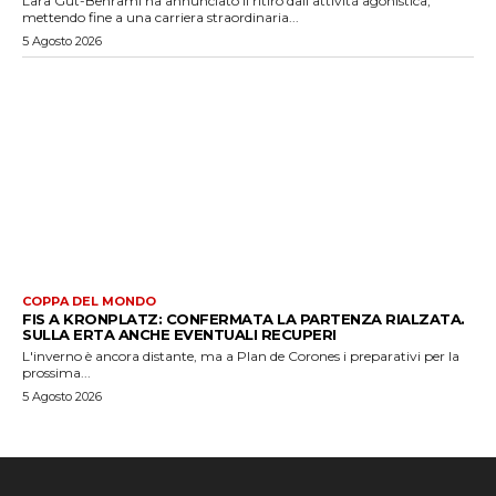
Lara Gut-Behrami ha annunciato il ritiro dall'attività agonistica,
mettendo fine a una carriera straordinaria...
5 Agosto 2026
COPPA DEL MONDO
FIS A KRONPLATZ: CONFERMATA LA PARTENZA RIALZATA.
SULLA ERTA ANCHE EVENTUALI RECUPERI
L'inverno è ancora distante, ma a Plan de Corones i preparativi per la
prossima...
5 Agosto 2026