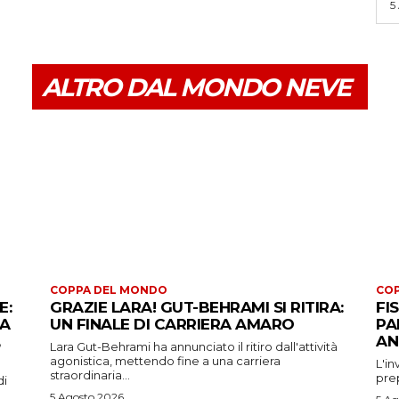
5
ALTRO DAL MONDO NEVE
COPPA DEL MONDO
CO
E:
GRAZIE LARA! GUT-BEHRAMI SI RITIRA:
FI
 A
UN FINALE DI CARRIERA AMARO
PA
AN
Lara Gut-Behrami ha annunciato il ritiro dall'attività
agonistica, mettendo fine a una carriera
L'in
straordinaria...
prep
di
5 Agosto 2026