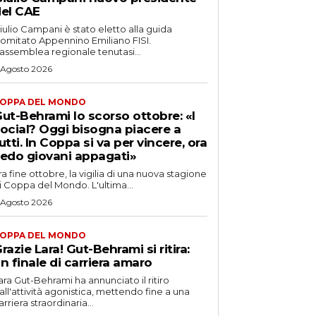
el CAE
iulio Campani è stato eletto alla guida
omitato Appennino Emiliano FISI.
’assemblea regionale tenutasi...
 Agosto 2026
OPPA DEL MONDO
ut-Behrami lo scorso ottobre: «I
ocial? Oggi bisogna piacere a
utti. In Coppa si va per vincere, ora
edo giovani appagati»
ra fine ottobre, la vigilia di una nuova stagione
i Coppa del Mondo. L'ultima...
 Agosto 2026
OPPA DEL MONDO
razie Lara! Gut-Behrami si ritira:
n finale di carriera amaro
ara Gut-Behrami ha annunciato il ritiro
all'attività agonistica, mettendo fine a una
arriera straordinaria...