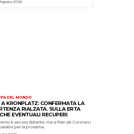
 Agosto 2026
PPA DEL MONDO
S A KRONPLATZ: CONFERMATA LA
RTENZA RIALZATA. SULLA ERTA
CHE EVENTUALI RECUPERI
verno è ancora distante, ma a Plan de Corones i
arativi per la prossima...