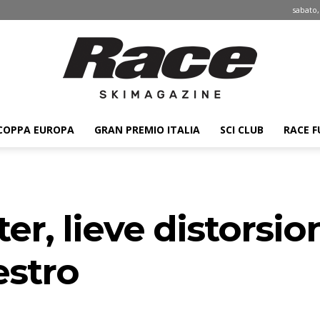
sabato,
COPPA EUROPA
GRAN PREMIO ITALIA
SCI CLUB
RACE F
Race
r, lieve distorsio
ski
estro