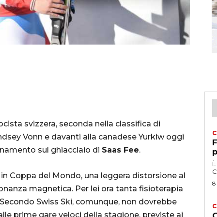
ocista svizzera, seconda nella classifica di
C
indsey Vonn e davanti alla canadese Yurkiw oggi
F
llenamento sul ghiacciaio di
Saas Fee
.
p
È
C
i in Coppa del Mondo, una leggera distorsione al
8
onanza magnetica. Per lei ora tanta fisioterapia
i. Secondo Swiss Ski, comunque, non dovrebbe
C
lle prime gare veloci della stagione, previste ai
G