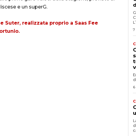
d
discese e un superG.
G
C
L
e Suter, realizzata proprio a Saas Fee
7
fortunio.
C
G
s
t
v
E
d
6
C
G
u
L
d
c