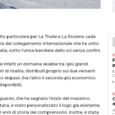
to particolare per La Thuile e La Rosière: cade
tura del collegamento internazionale che ha unito
talia, sotto l’unica bandiera dello sci senza confini.
C
F
infatti un domaine skiable tra i più grandi
p
i di risalita, distribuiti proprio sui due versanti
È
C
nico skipass (tra l’altro il secondo più economico
8
isponibili).
C
guardo, che ha segnato l’inizio del massimo
G
d
stana, è stato personalizzato il logo già esistente,
G
 anni di storia del comprensorio. Inoltre, è stata
C