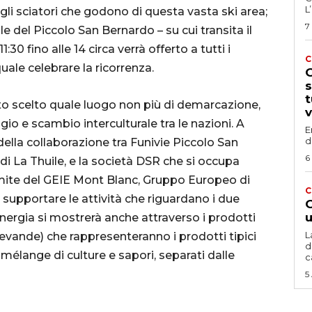
L
gli sciatori che godono di questa vasta ski area;
7
le del Piccolo San Bernardo – su cui transita il
1:30 fino alle 14 circa verrà offerto a tutti i
C
quale celebrare la ricorrenza.
G
s
t
ato scelto quale luogo non più di demarcazione,
v
io e scambio interculturale tra le nazioni. A
E
d
 della collaborazione tra Funivie Piccolo San
6
di La Thuile, e la società DSR che si occupa
ramite del GEIE Mont Blanc, Gruppo Europeo di
C
supportare le attività che riguardano i due
G
u
inergia si mostrerà anche attraverso i prodotti
L
 bevande) che rappresenteranno i prodotti tipici
d
n mélange di culture e sapori, separati dalle
c
5