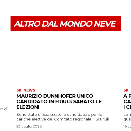
ALTRO DAL MONDO NEVE
SKI NEWS
SKI
MAURIZIO DUNNHOFER UNICO
A 
CANDIDATO IN FRIULI: SABATO LE
CA
ELEZIONI
I 
rt di
Sono state ufficializzate le candidature per le
La n
cariche elettive del Comitato regionale FISI Friuli...
qual
23 Luglio 2026
16 L