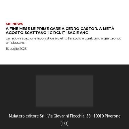
SKI NEWS
A FINE MESE LE PRIME GARE A CERRO CASTOR. A METÀ
AGOSTO SCATTANO I CIRCUITI SAC E ANC
La nuova stagione agonistica è dietro l’angolo e qualcuno è già pronto
a indossare...
16 Luglio 2026
Mulatero editore Srl - Via Giovanni Flecchia, 58 - 10010 Piverone
(TO)