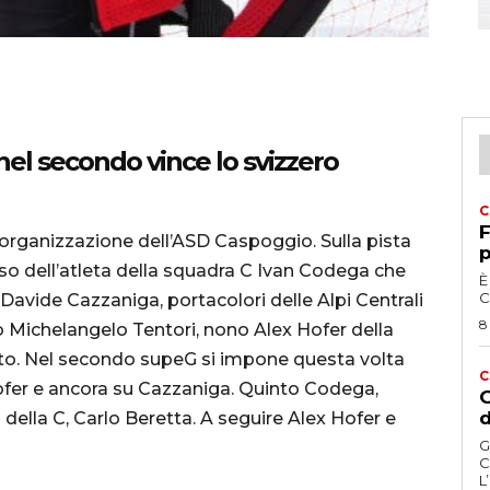
el secondo vince lo svizzero
C
F
’organizzazione dell’ASD Caspoggio. Sulla pista
p
so dell’atleta della squadra C Ivan Codega che
È
C
Davide Cazzaniga, portacolori delle Alpi Centrali
8
tto Michelangelo Tentori, nono Alex Hofer della
ito. Nel secondo supeG si impone questa volta
C
ofer e ancora su Cazzaniga. Quinto Codega,
G
d
della C, Carlo Beretta. A seguire Alex Hofer e
G
C
L