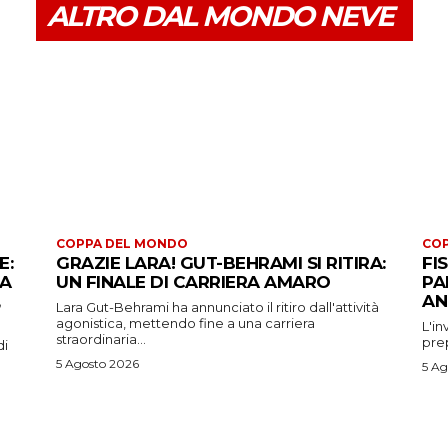
ALTRO DAL MONDO NEVE
COPPA DEL MONDO
CO
E:
GRAZIE LARA! GUT-BEHRAMI SI RITIRA:
FI
 A
UN FINALE DI CARRIERA AMARO
PA
AN
Lara Gut-Behrami ha annunciato il ritiro dall'attività
agonistica, mettendo fine a una carriera
L'in
straordinaria...
prep
di
5 Agosto 2026
5 Ag