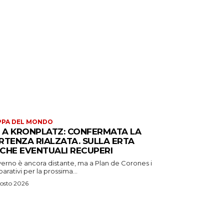
PPA DEL MONDO
S A KRONPLATZ: CONFERMATA LA
RTENZA RIALZATA. SULLA ERTA
CHE EVENTUALI RECUPERI
verno è ancora distante, ma a Plan de Corones i
arativi per la prossima...
osto 2026