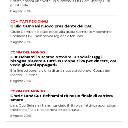
È stata ancora una volta un successo la FISI Golf Charity Cup,
giunta alla...
8 Agosto 2026
COMITATI REGIONALI
Giulio Campani nuovo presidente del CAE
Giulio Campani è stato eletto alla guida Comitato Appennino
Emiliano FISI. L’assemblea regionale tenutasi...
7 Agosto 2026
COPPA DEL MONDO
Gut-Behrami lo scorso ottobre: «I social? Oggi
bisogna piacere a tutti. In Coppa si va per vincere, ora
vedo giovani appagati»
Era fine ottobre, la vigilia di una nuova stagione di Coppa del
Mondo. L'ultima...
6 Agosto 2026
COPPA DEL MONDO
Grazie Lara! Gut-Behrami si ritira: un finale di carriera
amaro
Lara Gut-Behrami ha annunciato il ritiro dall'attività agonistica,
mettendo fine a una carriera straordinaria...
5 Agosto 2026