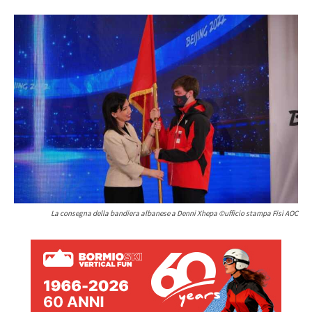
La consegna della bandiera albanese a Denni Xhepa ©ufficio stampa Fisi AOC